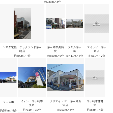
約233m／3分
ヤマダ電機 テックランド茅ヶ
茅ヶ崎中央病
ラスカ茅ヶ
エイヴイ 茅ヶ
崎店
院
崎
崎店
約500m／7分
約650m／9分
約411m／6分
約511m／7分
イオン 茅ヶ崎中
クリエイトSD 茅ヶ崎新
茅ヶ崎市体育
フレスポ
央店
栄店
館
約731m／10分
約393m／5分
約283m／4分
約584m／8分