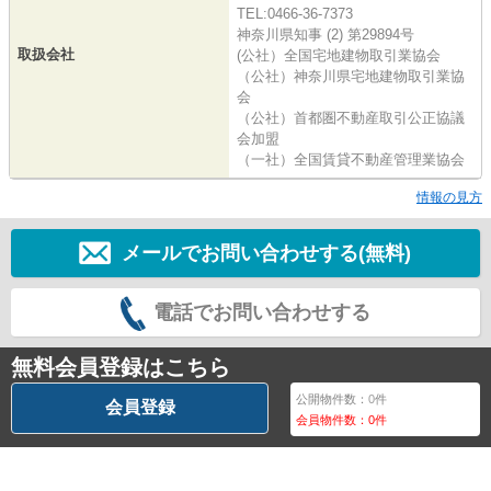
TEL:0466-36-7373
神奈川県知事 (2) 第29894号
取扱会社
(公社）全国宅地建物取引業協会
（公社）神奈川県宅地建物取引業協
会
（公社）首都圏不動産取引公正協議
会加盟
（一社）全国賃貸不動産管理業協会
情報の見方
メールでお問い合わせする(無料)
電話でお問い合わせする
無料会員登録はこちら
公開物件数：
0
件
会員登録
会員物件数：
0
件