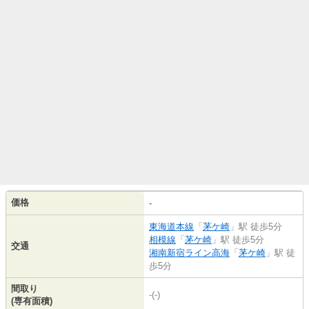
価格
-
東海道本線
「
茅ケ崎
」駅 徒歩5分
相模線
「
茅ケ崎
」駅 徒歩5分
交通
湘南新宿ライン高海
「
茅ケ崎
」駅 徒
歩5分
間取り
-(-)
(専有面積)