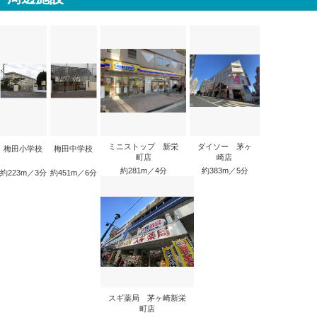
ミニストップ 新栄
ダイソー 茅ヶ
梅田小学校
梅田中学校
町店
崎店
約281m／4分
約383m／5分
約223m／3分
約451m／6分
スギ薬局 茅ヶ崎新栄
町店