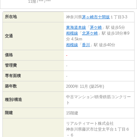
11階 / *** / ***
所在地
神奈川県
茅ヶ崎市
十間坂
１丁目3-3
東海道本線
「
茅ケ崎
」駅 徒歩5分
相模線
「
北茅ケ崎
」駅 徒歩18分車9
交通
分 4.5km
相模線
「
香川
」駅 徒歩40分
価格
-
管理費
-
専有面積
-
築年数
2000年 11月 (築25年)
中古マンション/鉄骨鉄筋コンクリー
種別/構造
ト
階建
15階建
リアルティマート株式会社
神奈川県藤沢市辻堂太平台１丁目６
－６