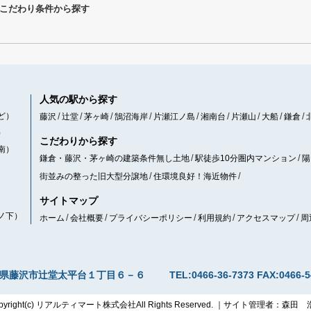
こだわり条件から探す
人気の駅から探す
ど）
藤沢
辻堂
茅ヶ崎
鵠沼海岸
片瀬江ノ島
湘南台
片瀬山
大船
鎌倉
）
こだわりから探す
南）
鎌倉・藤沢・茅ヶ崎の建築条件無し土地
駅徒歩10分圏内マンション
陽
街並みの整った旧大型分譲地
住環境良好！海近物件
サイトマップ
ノ下）
ホーム
会社概要
プライバシーポリシー
利用規約
アクセスマップ
周
県藤沢市辻堂太平台１丁目６－６
TEL:0466-36-7373
FAX:0466-5
pyright(c) リアルティマート株式会社All Rights Reserved. ｜サイト管理者：森田