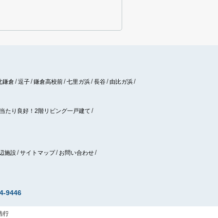
北鎌倉
逗子
鎌倉高校前
七里ガ浜
長谷
由比ガ浜
当たり良好！2階リビング一戸建て
辺施設
サイトマップ
お問い合わせ
4-9446
 浩行