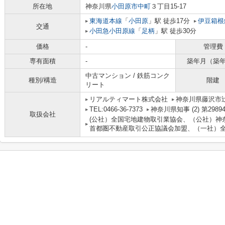
所在地
神奈川県
小田原市
中町
３丁目15-17
東海道本線
「
小田原
」駅 徒歩17分
伊豆箱根
交通
小田急小田原線
「
足柄
」駅 徒歩30分
価格
-
管理費
専有面積
-
築年月（築
中古マンション / 鉄筋コンク
種別/構造
階建
リート
リアルティマート株式会社
神奈川県藤沢市
TEL:0466-36-7373
神奈川県知事 (2) 第2989
取扱会社
(公社）全国宅地建物取引業協会、（公社）神
首都圏不動産取引公正協議会加盟、（一社）