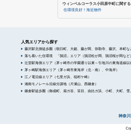
ウィンベルコーラス小田原中町に関する
住環境良好！海近物件
人気エリアから探す
藤沢駅北側徒歩圏（朝日町、大鋸、藤が岡、弥勒寺、藤沢、本町な
落ち着いた住環境 「鵠沼」エリア（鵠沼松が岡、鵠沼桜が岡など
辻堂駅海側エリア（茅ヶ崎市の学園通り以東～引地川の東海道線以
茅ヶ崎駅海側エリア（茅ヶ崎市東海岸（北・南）、中海岸）
江ノ電沿線エリア（七里ガ浜、稲村ケ崎）
湘南モノレール沿線分譲地（片瀬山、西鎌倉）
鎌倉駅徒歩圏（御成町、扇ガ谷、笹目、由比ガ浜、小町、大町、雪
神奈川
Co