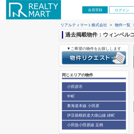
会員登録
ログイン
リアルティマート株式会社
>
物件一覧
過去掲載物件：ウィンベル
▼ご希望の物件をお探しします
同じエリアの物件
小田原市
中町
東海道本線 小田原
伊豆箱根鉄道大雄山線 緑町
小田急小田原線 足柄