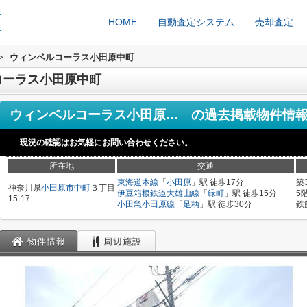
HOME
自動査定システム
売却査定
>
ウィンベルコーラス小田原中町
コーラス小田原中町
ウィンベルコーラス小田原中町
の過去掲載物件情
現況の確認はお気軽にお問い合わせください。
所在地
交通
東海道本線
「
小田原
」駅 徒歩17分
築
神奈川県
小田原市
中町
３丁目
伊豆箱根鉄道大雄山線
「
緑町
」駅 徒歩15分
5
15-17
小田急小田原線
「
足柄
」駅 徒歩30分
鉄
物件情報
周辺施設