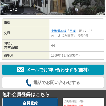
1 / 2
価格
-
東海道本線
「
平塚
」駅 バス15
交通
分 「ふじみ園前」 停歩4分
間取り
-(-)
(専有面積)
築年月
1989年 11月(築36年)
メールでお問い合わせする(無料)
電話でお問い合わせする
無料会員登録はこちら
公開物件数：
0
件
会員登録
会員物件数：
0
件