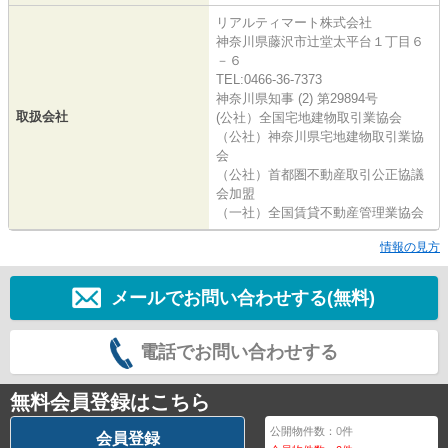
リアルティマート株式会社
神奈川県藤沢市辻堂太平台１丁目６
－６
TEL:0466-36-7373
神奈川県知事 (2) 第29894号
取扱会社
(公社）全国宅地建物取引業協会
（公社）神奈川県宅地建物取引業協
会
（公社）首都圏不動産取引公正協議
会加盟
（一社）全国賃貸不動産管理業協会
情報の見方
メールでお問い合わせする(無料)
電話でお問い合わせする
無料会員登録はこちら
公開物件数：
0
件
会員登録