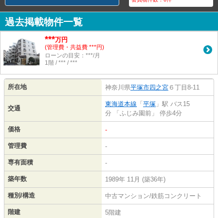
過去掲載物件一覧
***
万円
(管理費・共益費 ***円)
ローンの目安：***/月
1階 / *** / ***
所在地
神奈川県
平塚市
四之宮
６丁目8-11
東海道本線
「
平塚
」駅 バス15
交通
分 「ふじみ園前」 停歩4分
価格
-
管理費
-
専有面積
-
築年数
1989年 11月 (築36年)
種別/構造
中古マンション/鉄筋コンクリート
階建
5階建