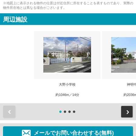
※地図上に表示される物件の位置は付近住所に所在することを表すものであり、実際の
物件所在地とは異なる場合がございます。
周辺施設
大野小学校
神明
約1046m／14分
約2036
前
メールでお問い合わせする(無料)