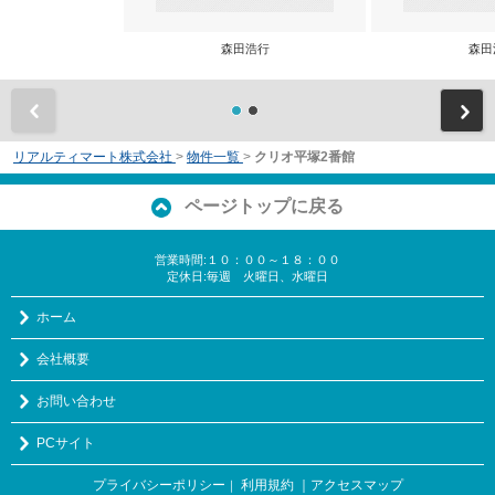
森田浩行
森田
前
リアルティマート株式会社
>
物件一覧
>
クリオ平塚2番館
ページトップに戻る
営業時間:１０：００～１８：００
定休日:毎週 火曜日、水曜日
ホーム
会社概要
お問い合わせ
PCサイト
プライバシーポリシー
利用規約
｜アクセスマップ
｜