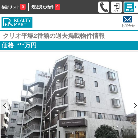
0
0
検討リスト
最近見た物件
お問合せ
クリオ平塚2番館の過去掲載物件情報
価格
***
万円