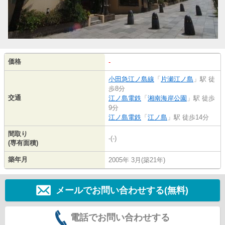
価格
-
小田急江ノ島線
「
片瀬江ノ島
」駅 徒
歩8分
交通
江ノ島電鉄
「
湘南海岸公園
」駅 徒歩
9分
江ノ島電鉄
「
江ノ島
」駅 徒歩14分
間取り
-(-)
(専有面積)
築年月
2005年 3月(築21年)
メールでお問い合わせする(無料)
電話でお問い合わせする