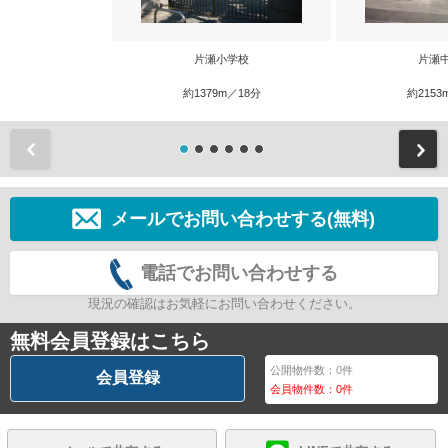
片瀬小学校
片瀬
約1379m／18分
約2153
前
メールでお問い合わせする(無料)
電話でお問い合わせする
現況の確認はお気軽にお問い合わせください。
無料会員登録はこちら
公開物件数：
0
件
会員登録
会員物件数：
0
件