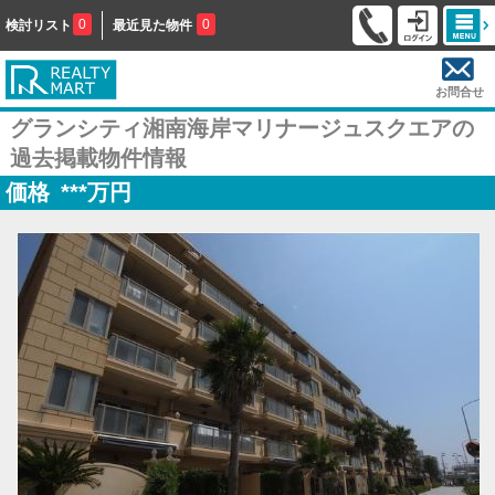
0
0
検討リスト
最近見た物件
お問合せ
グランシティ湘南海岸マリナージュスクエアの
過去掲載物件情報
価格
***
万円