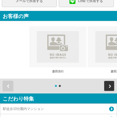
メールで共有する
LINEで共有する
お客様の声
森田浩行
森田
前
こだわり特集
駅徒歩10分圏内マンション