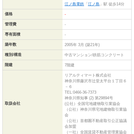
江ノ島電鉄
「
江ノ島
」駅 徒歩14分
価格
-
管理費
-
専有面積
-
築年数
2005年 3月 (築21年)
種別/構造
中古マンション/鉄筋コンクリート
階建
7階建
リアルティマート株式会社
神奈川県藤沢市辻堂太平台１丁目６
－６
TEL:0466-36-7373
神奈川県知事 (2) 第29894号
取扱会社
(公社）全国宅地建物取引業協会
（公社）神奈川県宅地建物取引業協
会
（公社）首都圏不動産取引公正協議
会加盟
（一社）全国賃貸不動産管理業協会