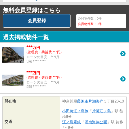
無料会員登録はこちら
公開物件数：
0
件
会員登録
会員物件数：
0
件
過去掲載物件一覧
***
万円
(管理費・共益費 ***円)
ローンの目安：***/月
3階 / *** / ***
***
万円
(管理費・共益費 ***円)
ローンの目安：***/月
5階 / *** / ***
所在地
神奈川県
藤沢市
片瀬海岸
３丁目23-18
小田急江ノ島線
「
片瀬江ノ島
」駅 徒
歩8分
交通
江ノ島電鉄
「
湘南海岸公園
」駅 徒歩
7～9分