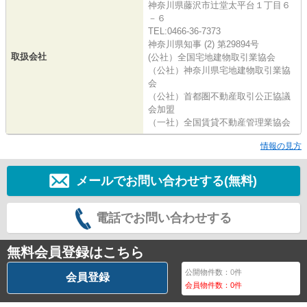
神奈川県藤沢市辻堂太平台１丁目６
－６
TEL:0466-36-7373
神奈川県知事 (2) 第29894号
取扱会社
(公社）全国宅地建物取引業協会
（公社）神奈川県宅地建物取引業協
会
（公社）首都圏不動産取引公正協議
会加盟
（一社）全国賃貸不動産管理業協会
情報の見方
メールでお問い合わせする(無料)
電話でお問い合わせする
無料会員登録はこちら
公開物件数：
0
件
会員登録
会員物件数：
0
件