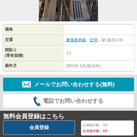
価格
-
交通
東海道本線
「
辻堂
」駅 徒歩11分
間取り
-(-)
(専有面積)
築年月
2001年 5月(築25年)
メールでお問い合わせする(無料)
電話でお問い合わせする
無料会員登録はこちら
公開物件数：
0
件
会員登録
会員物件数：
0
件