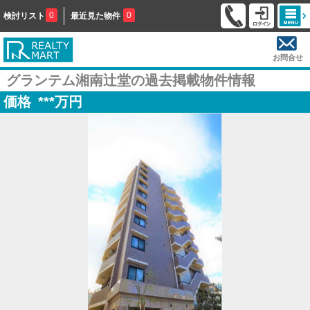
0
0
検討リスト
最近見た物件
お問合せ
グランテム湘南辻堂の過去掲載物件情報
価格
***
万円