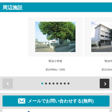
周辺施設
明治小学校
明治
約1445m／19分
約1141
前
メールでお問い合わせする(無料)