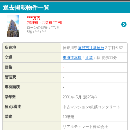
過去掲載物件一覧
***
万円
(管理費・共益費 ***円)
ローンの目安：***/月
5階 / *** / ***
所在地
神奈川県
藤沢市
辻堂神台
２丁目6-32
交通
東海道本線
「
辻堂
」駅 徒歩11分
価格
-
管理費
-
専有面積
-
築年数
2001年 5月 (築25年)
種別/構造
中古マンション/鉄筋コンクリート
階建
10階建
リアルティマート株式会社