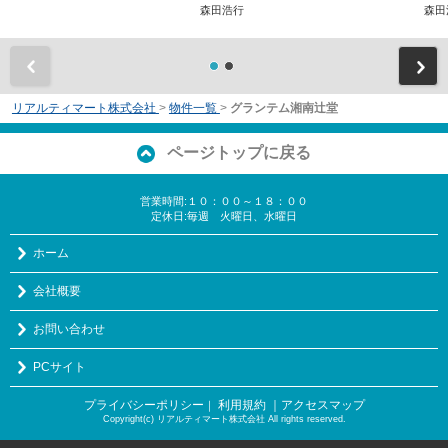
森田浩行
森田
前
リアルティマート株式会社
>
物件一覧
>
グランテム湘南辻堂
ページトップに戻る
営業時間:１０：００～１８：００
定休日:毎週 火曜日、水曜日
ホーム
会社概要
お問い合わせ
PCサイト
プライバシーポリシー
利用規約
｜アクセスマップ
｜
Copyright(c) リアルティマート株式会社 All rights reserved.