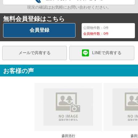
現況の確認はお気軽にお問い合わせください。
無料会員登録はこちら
公開物件数：
0
件
会員登録
会員物件数：
0
件
メールで共有する
LINEで共有する
お客様の声
森田浩行
森田