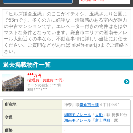
「ヒルズ鎌倉玉縄」のここがイチオシ。玉縄さより公園ま
で53mです。多くの方に好評な、清潔感のある室内が魅力
の中古マンションです。エレベーター付きの物件はもはや
マストな条件となっています。鎌倉市エリアの湘南モノレ
ール大船近くの事なら、不動産事情に詳しい当社にお任せ
ください。ご質問などがあればinfo@r-mart.jpまでご連絡下
さい。
過去掲載物件一覧
***
万円
(管理費・共益費 ***円)
ローンの目安：***/月
3階 / *** / ***
所在地
神奈川県
鎌倉市
玉縄
４丁目258-1
湘南モノレール
「
大船
」駅 徒歩19分
交通
湘南モノレール
「
富士見町
」駅
価格
-