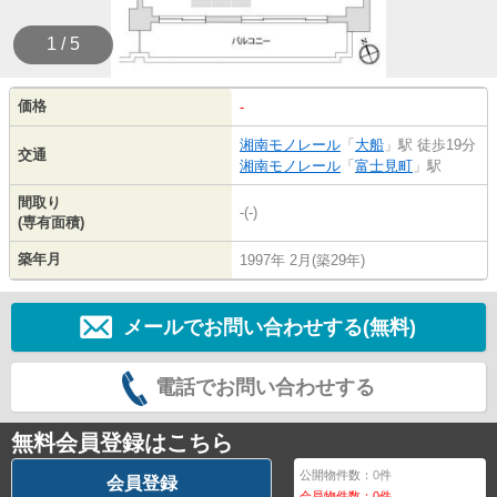
1 / 5
価格
-
湘南モノレール
「
大船
」駅 徒歩19分
交通
湘南モノレール
「
富士見町
」駅
間取り
-(-)
(専有面積)
築年月
1997年 2月(築29年)
メールでお問い合わせする(無料)
電話でお問い合わせする
無料会員登録はこちら
公開物件数：
0
件
会員登録
会員物件数：
0
件