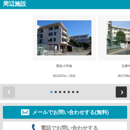
周辺施設
関谷小学校
玉縄
約1157m／15分
約1739
前
メールでお問い合わせする(無料)
電話でお問い合わせする