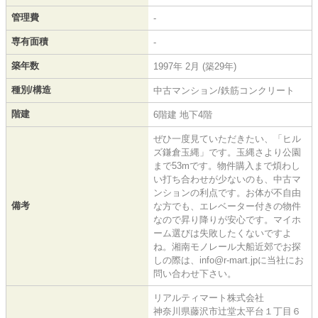
管理費
-
専有面積
-
築年数
1997年 2月 (築29年)
種別/構造
中古マンション/鉄筋コンクリート
階建
6階建 地下4階
ぜひ一度見ていただきたい、「ヒル
ズ鎌倉玉縄」です。玉縄さより公園
まで53mです。物件購入まで煩わし
い打ち合わせが少ないのも、中古マ
ンションの利点です。お体が不自由
備考
な方でも、エレベーター付きの物件
なので昇り降りが安心です。マイホ
ーム選びは失敗したくないですよ
ね。湘南モノレール大船近郊でお探
しの際は、info@r-mart.jpに当社にお
問い合わせ下さい。
リアルティマート株式会社
神奈川県藤沢市辻堂太平台１丁目６