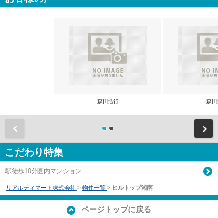
森田浩行
森田
前
こだわり特集
駅徒歩10分圏内マンション
リアルティマート株式会社
>
物件一覧
>
ヒルトップ湘南
ページトップに戻る