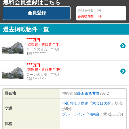
無料会員登録はこちら
公開物件数：
0
件
会員登録
会員物件数：
0
件
過去掲載物件一覧
***
万円
(管理費・共益費 ***円)
ローンの目安：***/月
1階 / *** / ***
***
万円
(管理費・共益費 ***円)
ローンの目安：***/月
2階 / *** / ***
所在地
神奈川県
藤沢市
亀井野
797-2
小田急江ノ島線
「
六会日大前
」駅 徒
交通
歩9分
ブルーライン
「
湘南台
」駅 徒歩17分
価格
-