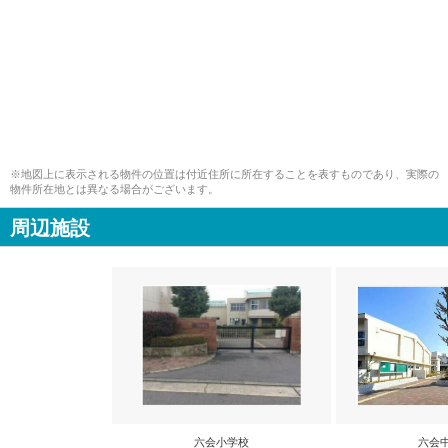
※地図上に表示される物件の位置は付近住所に所在することを表すものであり、実際の
物件所在地とは異なる場合がございます。
周辺施設
六会小学校
六会