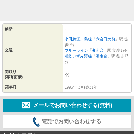
価格
-
小田急江ノ島線
「
六会日大前
」駅 徒
歩9分
交通
ブルーライン
「
湘南台
」駅 徒歩17分
相鉄いずみ野線
「
湘南台
」駅 徒歩17
分
間取り
-(-)
(専有面積)
築年月
1995年 3月(築31年)
メールでお問い合わせする(無料)
電話でお問い合わせする