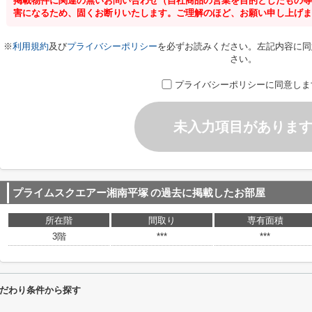
掲載物件に関連の無いお問い合わせ（自社商品の営業を目的としたもの等
害になるため、固くお断りいたします。ご理解のほど、お願い申し上げま
※
利用規約
及び
プライバシーポリシー
を必ずお読みください。左記内容に同
さい。
プライバシーポリシーに同意しま
未入力項目がありま
プライムスクエアー湘南平塚
の過去に掲載したお部屋
所在階
間取り
専有面積
3階
***
***
だわり条件から探す