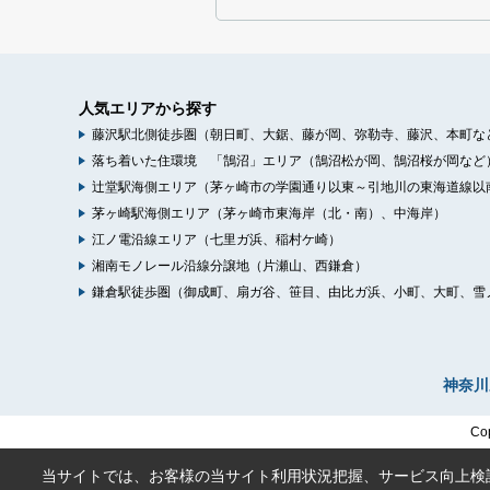
人気エリアから探す
藤沢駅北側徒歩圏（朝日町、大鋸、藤が岡、弥勒寺、藤沢、本町な
落ち着いた住環境 「鵠沼」エリア（鵠沼松が岡、鵠沼桜が岡など
辻堂駅海側エリア（茅ヶ崎市の学園通り以東～引地川の東海道線以
茅ヶ崎駅海側エリア（茅ヶ崎市東海岸（北・南）、中海岸）
江ノ電沿線エリア（七里ガ浜、稲村ケ崎）
湘南モノレール沿線分譲地（片瀬山、西鎌倉）
鎌倉駅徒歩圏（御成町、扇ガ谷、笹目、由比ガ浜、小町、大町、雪
神奈川
Co
当サイトでは、お客様の当サイト利用状況把握、サービス向上検討