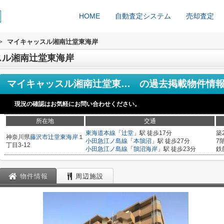
HOME
自動査定システム
売却査定
>
マイキャッスル湘南辻堂東海岸
スル湘南辻堂東海岸
マイキャッスル湘南辻堂東海岸
の過去掲載物件情
現況の確認はお気軽にお問い合わせください。
所在地
交通
東海道本線
「
辻堂
」駅 徒歩17分
築
神奈川県
藤沢市
辻堂東海岸
１
小田急江ノ島線
「
本鵠沼
」駅 徒歩27分
7
丁目3-12
小田急江ノ島線
「
鵠沼海岸
」駅 徒歩23分
鉄
物件情報
周辺施設