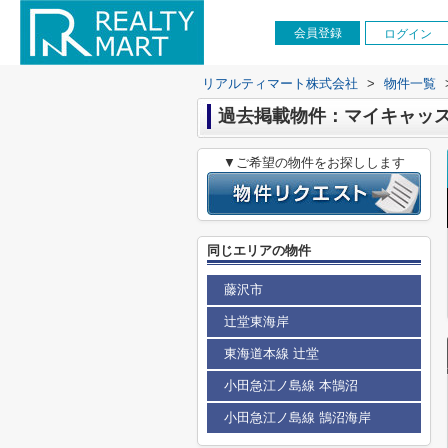
会員登録
ログイン
リアルティマート株式会社
>
物件一覧
過去掲載物件：マイキャッ
▼ご希望の物件をお探しします
同じエリアの物件
藤沢市
辻堂東海岸
東海道本線 辻堂
小田急江ノ島線 本鵠沼
小田急江ノ島線 鵠沼海岸