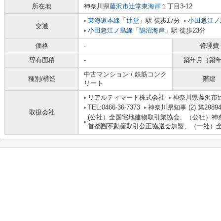
所在地
神奈川県
藤沢市
辻堂東海岸
１丁目3-12
東海道本線
「
辻堂
」駅 徒歩17分
小田急江ノ
交通
小田急江ノ島線
「
鵠沼海岸
」駅 徒歩23分
価格
-
管理費
専有面積
-
築年月（築
中古マンション / 鉄筋コンク
種別/構造
階建
リート
リアルティマート株式会社
神奈川県藤沢市
TEL:0466-36-7373
神奈川県知事 (2) 第2989
取扱会社
(公社）全国宅地建物取引業協会、（公社）神
首都圏不動産取引公正協議会加盟、（一社）