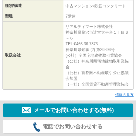
種別/構造
中古マンション/鉄筋コンクリート
階建
7階建
リアルティマート株式会社
神奈川県藤沢市辻堂太平台１丁目６
－６
TEL:0466-36-7373
神奈川県知事 (2) 第29894号
取扱会社
(公社）全国宅地建物取引業協会
（公社）神奈川県宅地建物取引業協
会
（公社）首都圏不動産取引公正協議
会加盟
（一社）全国賃貸不動産管理業協会
情報の見方
メールでお問い合わせする(無料)
電話でお問い合わせする