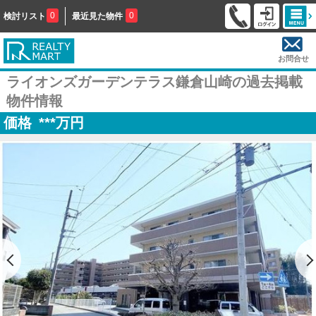
0
0
検討リスト
最近見た物件
お問合せ
ライオンズガーデンテラス鎌倉山崎の過去掲載
物件情報
価格
***
万円