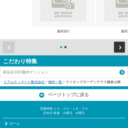
森田浩行
森田
前
こだわり特集
駅徒歩10分圏内マンション
リアルティマート株式会社
>
物件一覧
>
ライオンズガーデンテラス鎌倉山崎
ページトップに戻る
営業時間:１０：００～１８：００
定休日:毎週 火曜日、水曜日
ホーム