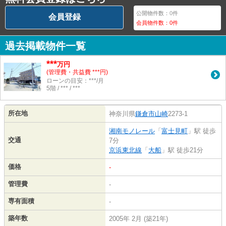
公開物件数：
0
件
会員登録
会員物件数：
0
件
過去掲載物件一覧
***
万円
(管理費・共益費 ***円)
ローンの目安：***/月
5階 / *** / ***
所在地
神奈川県
鎌倉市
山崎
2273-1
湘南モノレール
「
富士見町
」駅 徒歩
交通
7分
京浜東北線
「
大船
」駅 徒歩21分
価格
-
管理費
-
専有面積
-
築年数
2005年 2月 (築21年)