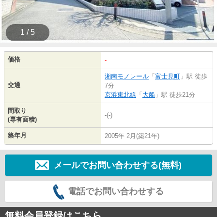
1 / 5
価格
-
湘南モノレール
「
富士見町
」駅 徒歩
交通
7分
京浜東北線
「
大船
」駅 徒歩21分
間取り
-(-)
(専有面積)
築年月
2005年 2月(築21年)
メールでお問い合わせする(無料)
電話でお問い合わせする
無料会員登録はこちら