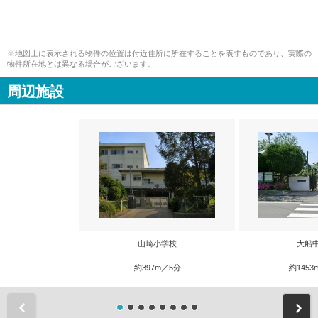
※地図上に表示される物件の位置は付近住所に所在することを表すものであり、実際の
物件所在地とは異なる場合がございます。
周辺施設
山崎小学校
大船
約397m／5分
約1453
前