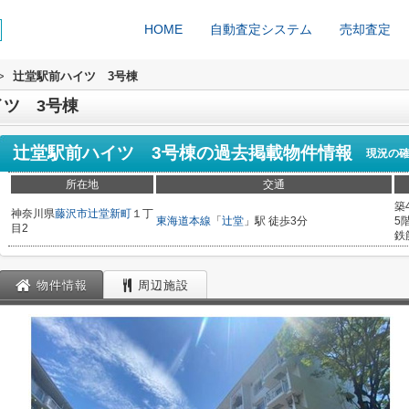
HOME
自動査定システム
売却査定
>
辻堂駅前ハイツ 3号棟
ツ 3号棟
辻堂駅前ハイツ 3号棟
の過去掲載物件情報
現況の
所在地
交通
築
神奈川県
藤沢市
辻堂新町
１丁
東海道本線
「
辻堂
」駅 徒歩3分
5
目2
鉄
物件情報
周辺施設