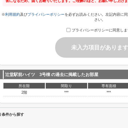
害になるため、固くお断りいたします。ご理解のほど、お願い申し上げま
※
利用規約
及び
プライバシーポリシー
を必ずお読みください。左記内容に同
さい。
プライバシーポリシーに同意しま
未入力項目がありま
辻堂駅前ハイツ 3号棟
の過去に掲載したお部屋
所在階
間取り
専有面積
2階
***
***
り条件から探す