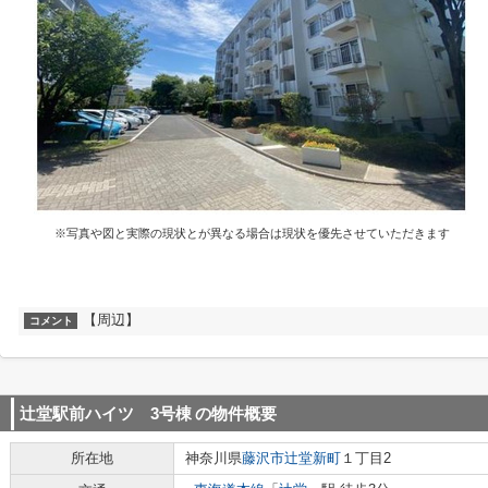
※写真や図と実際の現状とが異なる場合は現状を優先させていただきます
【周辺】
コメント
辻堂駅前ハイツ 3号棟
の物件概要
所在地
神奈川県
藤沢市
辻堂新町
１丁目2