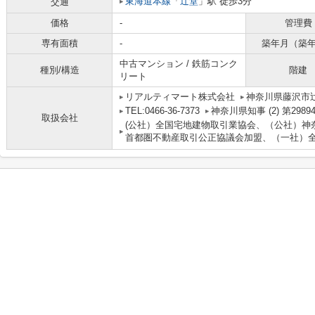
東海道本線
「
辻堂
」駅 徒歩3分
交通
価格
-
管理費
専有面積
-
築年月（築
中古マンション / 鉄筋コンク
種別/構造
階建
リート
リアルティマート株式会社
神奈川県藤沢市
TEL:0466-36-7373
神奈川県知事 (2) 第2989
取扱会社
(公社）全国宅地建物取引業協会、（公社）神
首都圏不動産取引公正協議会加盟、（一社）