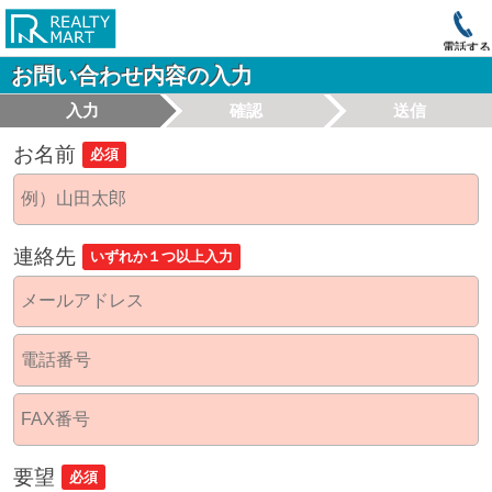
電話する
お問い合わせ内容の入力
入力
確認
送信
お名前
必須
連絡先
いずれか１つ以上入力
要望
必須