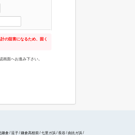
集計の阻害になるため、固く
認画面へお進み下さい。
北鎌倉
逗子
鎌倉高校前
七里ガ浜
長谷
由比ガ浜