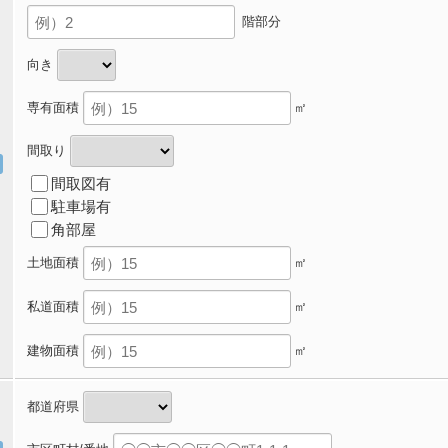
階部分
向き
専有面積
㎡
間取り
間取図有
駐車場有
角部屋
土地面積
㎡
私道面積
㎡
建物面積
㎡
都道府県