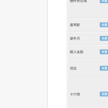
物件所在地
任意
最寄駅
任意
築年月
任意
購入金額
任意
現況
任意
その他
任意