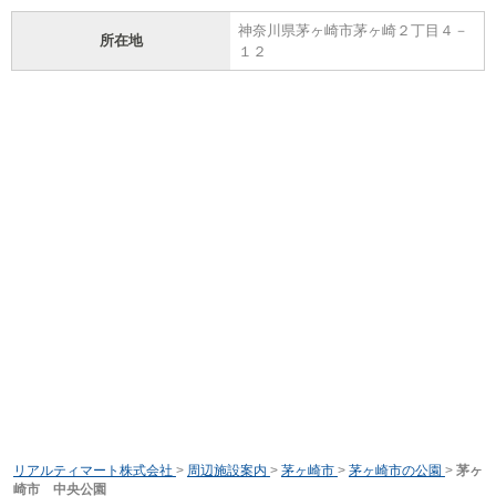
神奈川県茅ヶ崎市茅ヶ崎２丁目４－
所在地
１２
リアルティマート株式会社
>
周辺施設案内
>
茅ヶ崎市
>
茅ヶ崎市の公園
>
茅ヶ
崎市 中央公園