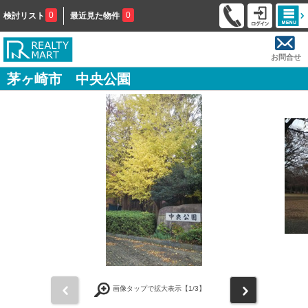
0
0
検討リスト
最近見た物件
お問合せ
茅ヶ崎市 中央公園
前
次
画像タップで拡大表示【
1
/3】