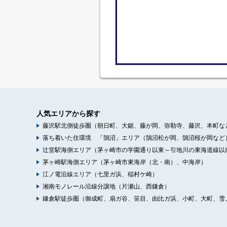
人気エリアから探す
藤沢駅北側徒歩圏（朝日町、大鋸、藤が岡、弥勒寺、藤沢、本町な
落ち着いた住環境 「鵠沼」エリア（鵠沼松が岡、鵠沼桜が岡など
辻堂駅海側エリア（茅ヶ崎市の学園通り以東～引地川の東海道線以
茅ヶ崎駅海側エリア（茅ヶ崎市東海岸（北・南）、中海岸）
江ノ電沿線エリア（七里ガ浜、稲村ケ崎）
湘南モノレール沿線分譲地（片瀬山、西鎌倉）
鎌倉駅徒歩圏（御成町、扇ガ谷、笹目、由比ガ浜、小町、大町、雪