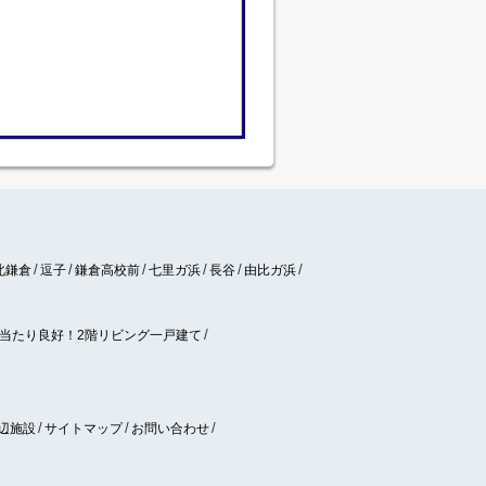
北鎌倉
逗子
鎌倉高校前
七里ガ浜
長谷
由比ガ浜
当たり良好！2階リビング一戸建て
辺施設
サイトマップ
お問い合わせ