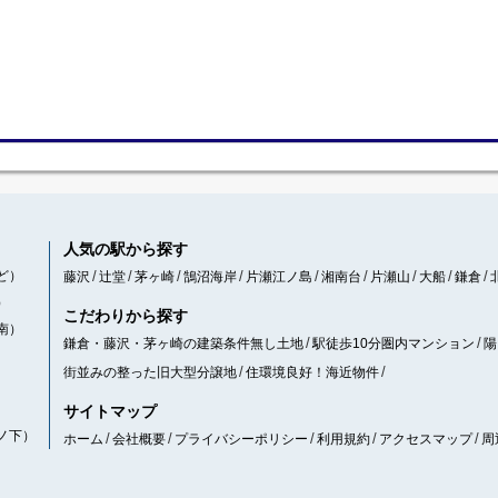
人気の駅から探す
ど）
藤沢
辻堂
茅ヶ崎
鵠沼海岸
片瀬江ノ島
湘南台
片瀬山
大船
鎌倉
）
こだわりから探す
南）
鎌倉・藤沢・茅ヶ崎の建築条件無し土地
駅徒歩10分圏内マンション
陽
街並みの整った旧大型分譲地
住環境良好！海近物件
サイトマップ
ノ下）
ホーム
会社概要
プライバシーポリシー
利用規約
アクセスマップ
周