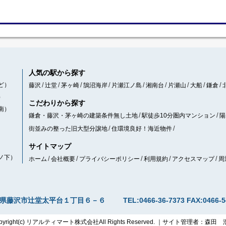
人気の駅から探す
ど）
藤沢
辻堂
茅ヶ崎
鵠沼海岸
片瀬江ノ島
湘南台
片瀬山
大船
鎌倉
）
こだわりから探す
南）
鎌倉・藤沢・茅ヶ崎の建築条件無し土地
駅徒歩10分圏内マンション
陽
街並みの整った旧大型分譲地
住環境良好！海近物件
サイトマップ
ノ下）
ホーム
会社概要
プライバシーポリシー
利用規約
アクセスマップ
周
県藤沢市辻堂太平台１丁目６－６
TEL:0466-36-7373
FAX:0466-5
pyright(c) リアルティマート株式会社All Rights Reserved. ｜サイト管理者：森田