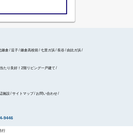
北鎌倉
逗子
鎌倉高校前
七里ガ浜
長谷
由比ガ浜
当たり良好！2階リビング一戸建て
辺施設
サイトマップ
お問い合わせ
4-9446
 浩行