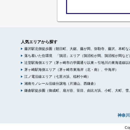
人気エリアから探す
藤沢駅北側徒歩圏（朝日町、大鋸、藤が岡、弥勒寺、藤沢、本町な
落ち着いた住環境 「鵠沼」エリア（鵠沼松が岡、鵠沼桜が岡など
辻堂駅海側エリア（茅ヶ崎市の学園通り以東～引地川の東海道線以
茅ヶ崎駅海側エリア（茅ヶ崎市東海岸（北・南）、中海岸）
江ノ電沿線エリア（七里ガ浜、稲村ケ崎）
湘南モノレール沿線分譲地（片瀬山、西鎌倉）
鎌倉駅徒歩圏（御成町、扇ガ谷、笹目、由比ガ浜、小町、大町、雪
神奈川
Co