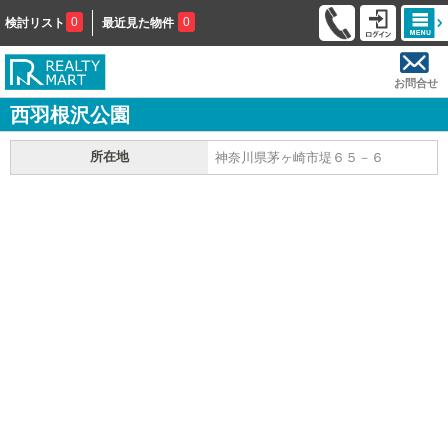
0
0
検討リスト
最近見た物件
お問合せ
西羽根沢公園
所在地
神奈川県茅ヶ崎市堤６５－６