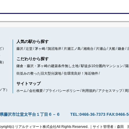
人気の駅から探す
ど）
藤沢
辻堂
茅ヶ崎
鵠沼海岸
片瀬江ノ島
湘南台
片瀬山
大船
鎌倉
）
こだわりから探す
南）
鎌倉・藤沢・茅ヶ崎の建築条件無し土地
駅徒歩10分圏内マンション
陽
街並みの整った旧大型分譲地
住環境良好！海近物件
サイトマップ
ノ下）
ホーム
会社概要
プライバシーポリシー
利用規約
アクセスマップ
周
県藤沢市辻堂太平台１丁目６－６
TEL:0466-36-7373
FAX:0466-5
pyright(c) リアルティマート株式会社All Rights Reserved. ｜サイト管理者：森田