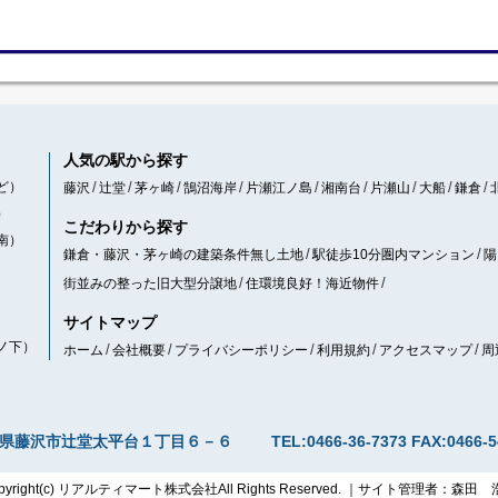
人気の駅から探す
ど）
藤沢
辻堂
茅ヶ崎
鵠沼海岸
片瀬江ノ島
湘南台
片瀬山
大船
鎌倉
）
こだわりから探す
南）
鎌倉・藤沢・茅ヶ崎の建築条件無し土地
駅徒歩10分圏内マンション
陽
街並みの整った旧大型分譲地
住環境良好！海近物件
サイトマップ
ノ下）
ホーム
会社概要
プライバシーポリシー
利用規約
アクセスマップ
周
県藤沢市辻堂太平台１丁目６－６
TEL:0466-36-7373
FAX:0466-5
pyright(c) リアルティマート株式会社All Rights Reserved. ｜サイト管理者：森田