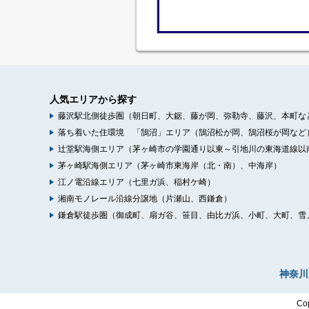
人気エリアから探す
藤沢駅北側徒歩圏（朝日町、大鋸、藤が岡、弥勒寺、藤沢、本町な
落ち着いた住環境 「鵠沼」エリア（鵠沼松が岡、鵠沼桜が岡など
辻堂駅海側エリア（茅ヶ崎市の学園通り以東～引地川の東海道線以
茅ヶ崎駅海側エリア（茅ヶ崎市東海岸（北・南）、中海岸）
江ノ電沿線エリア（七里ガ浜、稲村ケ崎）
湘南モノレール沿線分譲地（片瀬山、西鎌倉）
鎌倉駅徒歩圏（御成町、扇ガ谷、笹目、由比ガ浜、小町、大町、雪
神奈川
Co