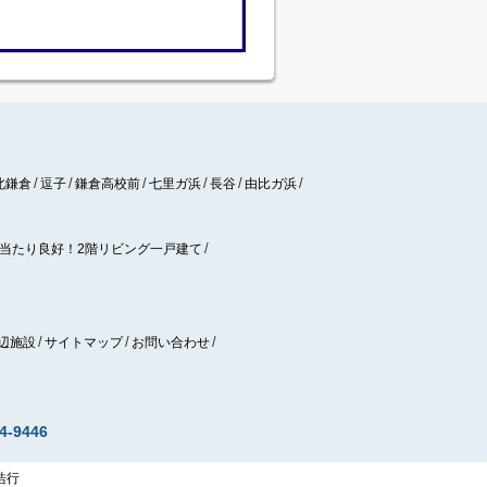
北鎌倉
逗子
鎌倉高校前
七里ガ浜
長谷
由比ガ浜
当たり良好！2階リビング一戸建て
辺施設
サイトマップ
お問い合わせ
4-9446
 浩行