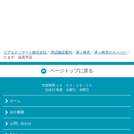
リアルティマート株式会社
>
周辺施設案内
>
茅ヶ崎市
>
茅ヶ崎市のスーパー
>
たまや 浜見平店
ページトップに戻る
営業時間:１０：００～１８：００
定休日:毎週 火曜日、水曜日
ホーム
会社概要
お問い合わせ