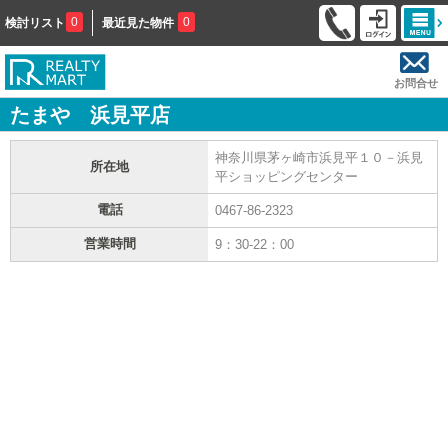
0
0
検討リスト
最近見た物件
お問合せ
たまや 浜見平店
神奈川県茅ヶ崎市浜見平１０－浜見
所在地
平ショッピングセンター
電話
0467-86-2323
営業時間
9：30-22：00