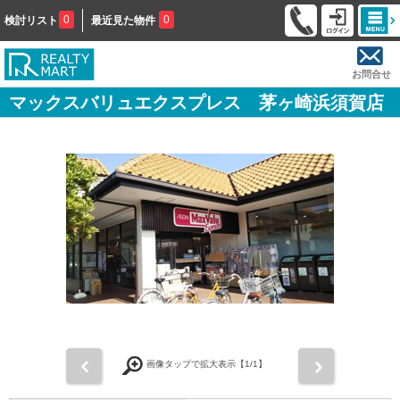
0
0
検討リスト
最近見た物件
お問合せ
マックスバリュエクスプレス 茅ヶ崎浜須賀店
前
次
画像タップで拡大表示【
1
/1】