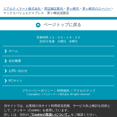
リアルティマート株式会社
>
周辺施設案内
>
茅ヶ崎市
>
茅ヶ崎市のスーパー
>
マックスバリュエクスプレス 茅ヶ崎浜須賀店
ページトップに戻る
営業時間:１０：００～１８：００
定休日:毎週 火曜日、水曜日
ホーム
会社概要
お問い合わせ
PCサイト
プライバシーポリシー
利用規約
｜アクセスマップ
｜
Copyright(c) リアルティマート株式会社 All rights reserved.
当サイトでは、お客様の当サイト利用状況把握、サービス向上検討を目的と
して、クッキー（Cookie）を使用しています。
詳しくは、当社の
「Cookieの取扱いについて」
をご確認ください。