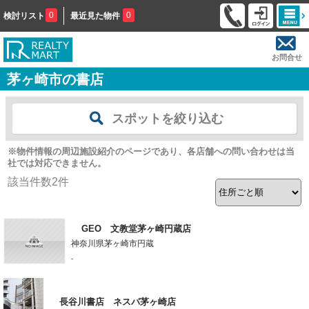
0
0
検討リスト
最近見た物件
お問合せ
茅ヶ崎市の書店
スポットを絞り込む
※物件情報の周辺施設紹介のページであり、各店舗への問い合わせは当
社では対応できません。
該当件数
2
件
GEO 文教堂茅ヶ崎円蔵店
神奈川県茅ヶ崎市円蔵
-
長谷川書店 ネスパ茅ヶ崎店