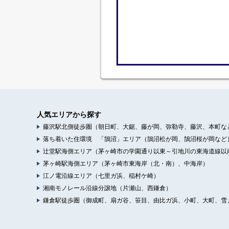
人気エリアから探す
藤沢駅北側徒歩圏（朝日町、大鋸、藤が岡、弥勒寺、藤沢、本町な
落ち着いた住環境 「鵠沼」エリア（鵠沼松が岡、鵠沼桜が岡など
辻堂駅海側エリア（茅ヶ崎市の学園通り以東～引地川の東海道線以
茅ヶ崎駅海側エリア（茅ヶ崎市東海岸（北・南）、中海岸）
江ノ電沿線エリア（七里ガ浜、稲村ケ崎）
湘南モノレール沿線分譲地（片瀬山、西鎌倉）
鎌倉駅徒歩圏（御成町、扇ガ谷、笹目、由比ガ浜、小町、大町、雪