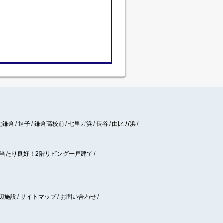
北鎌倉
逗子
鎌倉高校前
七里ガ浜
長谷
由比ガ浜
当たり良好！2階リビング一戸建て
辺施設
サイトマップ
お問い合わせ