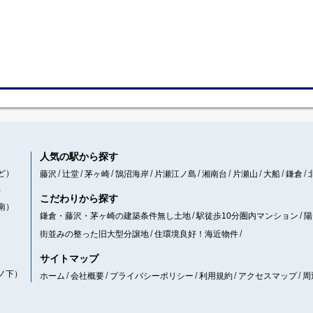
人気の駅から探す
ど）
藤沢
辻堂
茅ヶ崎
鵠沼海岸
片瀬江ノ島
湘南台
片瀬山
大船
鎌倉
）
こだわりから探す
南）
鎌倉・藤沢・茅ヶ崎の建築条件無し土地
駅徒歩10分圏内マンション
陽
街並みの整った旧大型分譲地
住環境良好！海近物件
サイトマップ
ノ下）
ホーム
会社概要
プライバシーポリシー
利用規約
アクセスマップ
周