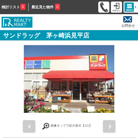
0
0
検討リスト
最近見た物件
お問合せ
サンドラッグ 茅ヶ崎浜見平店
前
次
画像タップで拡大表示【
1
/1】