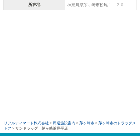
所在地
神奈川県茅ヶ崎市松尾１－２０
リアルティマート株式会社
>
周辺施設案内
>
茅ヶ崎市
>
茅ヶ崎市のドラッグス
トア
>
サンドラッグ 茅ヶ崎浜見平店