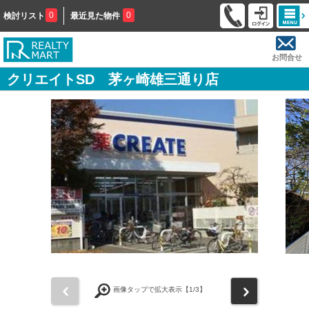
0
0
検討リスト
最近見た物件
お問合せ
クリエイトSD 茅ヶ崎雄三通り店
前
次
画像タップで拡大表示【
1
/3】