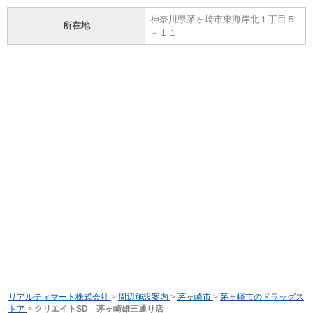
神奈川県茅ヶ崎市東海岸北１丁目５
所在地
－１１
リアルティマート株式会社
>
周辺施設案内
>
茅ヶ崎市
>
茅ヶ崎市のドラッグス
トア
>
クリエイトSD 茅ヶ崎雄三通り店