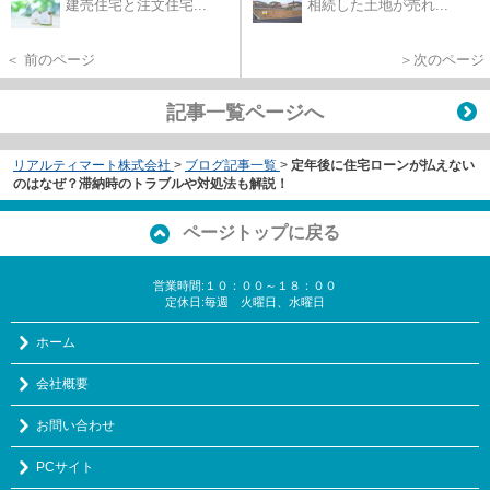
建売住宅と注文住宅...
相続した土地が売れ...
＜ 前のページ
＞次のページ
記事一覧ページへ
リアルティマート株式会社
>
ブログ記事一覧
>
定年後に住宅ローンが払えない
のはなぜ？滞納時のトラブルや対処法も解説！
ページトップに戻る
営業時間:１０：００～１８：００
定休日:毎週 火曜日、水曜日
ホーム
会社概要
お問い合わせ
PCサイト